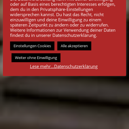
2026 GARTENGESTALTUNG /
oder auf Basis eines berechtigten Interesses erfolgen,
GARTENSERVICE
dem du in den Privatsphäre-Einstellungen
widersprechen kannst. Du hast das Recht, nicht
einzuwilligen und deine Einwilligung zu einem
Termin unter Tel. 0170-4876582
späteren Zeitpunkt zu ändern oder zu widerrufen.
Gartenservice, Pflastern und
Weitere Informationen zur Verwendung deiner Daten
Hausmeisterservice
findest du in unserer Datenschutzerklärung.
Für Privat, Unternehmen und
Einstellungen Cookies
Alle akzeptieren
Wohnungsgenossenschaften
Weiter ohne Einwilligung
Lese mehr...Datenschutzerklärung