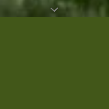
PERFEKTE
GARTENGESTALTUNG –
MATTHIAS REIF
Gartenservice –
Hausmeisterservice
Einfach gute Arbeit
Kontakt